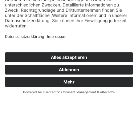
Überweisungsträgers bei der Steuererklärung
reicht aus, um die Spende steuermindernd geltend
zu machen.
Herzwerk · Kölner Landstraße 169 · 40591
Düsseldorf · 0211 2299-1106 ·
herzwerk@DRK-
duesseldorf.de
Impressum
·
Datenschutz