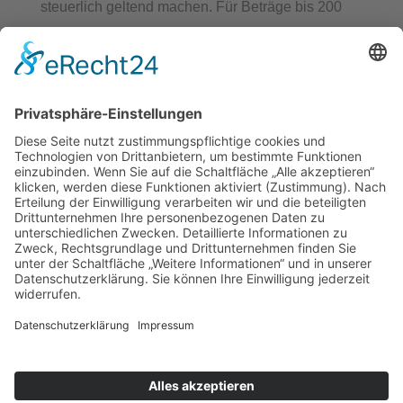
steuerlich geltend machen. Für Beträge bis 200
Euro benötigen Sie keine gesonderte
Bescheinigung. Die Vorlage des
Überweisungsträgers bei der Steuererklärung
reicht aus, um die Spende steuermindernd geltend
zu machen.
Herzwerk · Kölner Landstraße 169 · 40591
Düsseldorf · 0211 2299-1106 ·
herzwerk@DRK-
duesseldorf.de
Impressum
·
Datenschutz