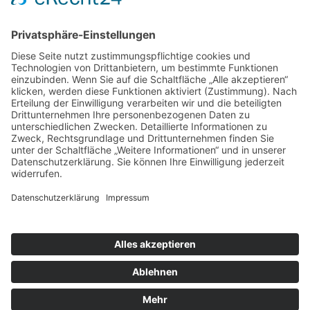
steuerlich geltend machen. Für Beträge bis 200
Euro benötigen Sie keine gesonderte
Bescheinigung. Die Vorlage des
Überweisungsträgers bei der Steuererklärung
reicht aus, um die Spende steuermindernd geltend
zu machen.
Herzwerk · Kölner Landstraße 169 · 40591
Düsseldorf · 0211 2299-1106 ·
herzwerk@DRK-
duesseldorf.de
Impressum
·
Datenschutz