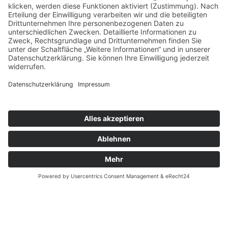
reicht aus, um die Spende steuermindernd geltend
zu machen.
Herzwerk · Kölner Landstraße 169 · 40591
Düsseldorf · 0211 2299-1106 ·
herzwerk@DRK-
duesseldorf.de
Impressum
·
Datenschutz