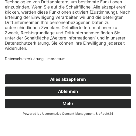
Überweisungsträgers bei der Steuererklärung
reicht aus, um die Spende steuermindernd geltend
zu machen.
Herzwerk · Kölner Landstraße 169 · 40591
Düsseldorf · 0211 2299-1106 ·
herzwerk@DRK-
duesseldorf.de
Impressum
·
Datenschutz