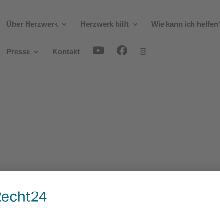
Über Herzwerk
Herzwerk hilft
Wie kann ich helfen
Presse
Kontakt
404