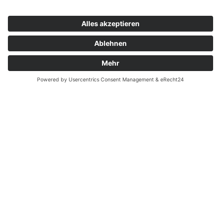
Euro benötigen Sie keine gesonderte
Bescheinigung. Die Vorlage des
Überweisungsträgers bei der Steuererklärung
reicht aus, um die Spende steuermindernd geltend
zu machen.
Herzwerk · Kölner Landstraße 169 · 40591
Düsseldorf · 0211 2299-1106 ·
herzwerk@DRK-
duesseldorf.de
Impressum
·
Datenschutz