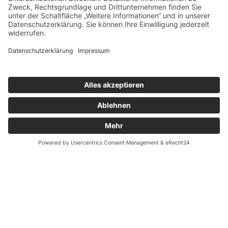
Bescheinigung. Die Vorlage des
Überweisungsträgers bei der Steuererklärung
reicht aus, um die Spende steuermindernd geltend
zu machen.
Herzwerk · Kölner Landstraße 169 · 40591
Düsseldorf · 0211 2299-1106 ·
herzwerk@DRK-
duesseldorf.de
Impressum
·
Datenschutz