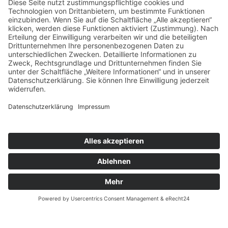
Überweisungsträgers bei der Steuererklärung
reicht aus, um die Spende steuermindernd geltend
zu machen.
Herzwerk · Kölner Landstraße 169 · 40591
Düsseldorf · 0211 2299-1106 ·
herzwerk@DRK-
duesseldorf.de
Impressum
·
Datenschutz