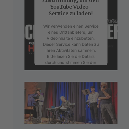
Zustimmung, um den
YouTube Video-
Service zu laden!
Wir verwenden einen Service
eines Drittanbieters, um
Videoinhalte einzubetten.
Dieser Service kann Daten zu
Ihren Aktivitäten sammeln.
Bitte lesen Sie die Details
durch und stimmen Sie der
Nutzung des Service zu, um
dieses Video anzusehen.
Mehr Informationen
Akzeptieren
powered by
Usercentrics
Consent Management Platform
&
eRecht24