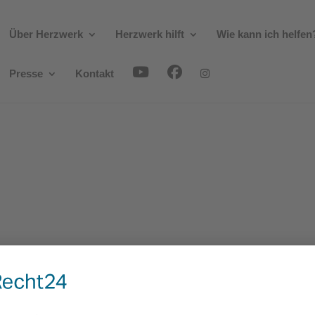
Über Herzwerk
Herzwerk hilft
Wie kann ich helfen
Presse
Kontakt
404