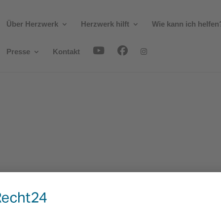
Über Herzwerk
Herzwerk hilft
Wie kann ich helfen
Presse
Kontakt
404