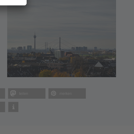
teilen
merken