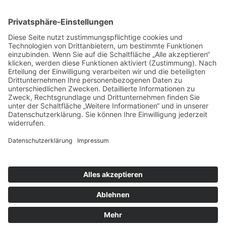
Euro benötigen Sie keine gesonderte
Bescheinigung. Die Vorlage des
Überweisungsträgers bei der Steuererklärung
reicht aus, um die Spende steuermindernd geltend
zu machen.
Herzwerk · Kölner Landstraße 169 · 40591
Düsseldorf · 0211 2299-1106 ·
herzwerk@DRK-
duesseldorf.de
Impressum
·
Datenschutz