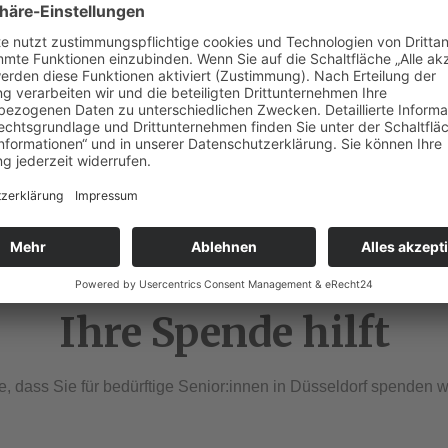
teilen
teilen
teilen
Ihre Spende hilft
, dass Sie für bedürftige Senior:innen in Düsseldorf spenden w