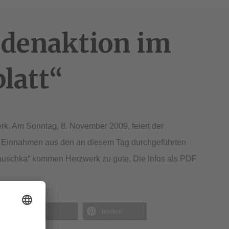
denaktion im
latt“
werk. Am Sonntag, 8. November 2009, feiert der
e Einnahmen aus den an diesem Tag durchgeführten
auschka“ kommen Herzwerk zu gute. Die Infos als PDF
teilen
merken