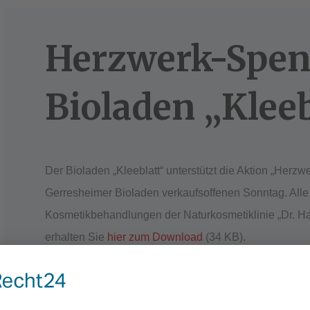
Herzwerk-Spen
Bioladen „Kleeb
Der Bioladen „Kleeblatt“ unterstützt die Aktion „Herz
Gerresheimer Bioladen verkaufsoffenen Sonntag. All
Kosmetikbehandlungen der Naturkosmetiklinie „Dr. H
erhalten Sie
hier zum Download
(34 KB).
teilen
teilen
teilen