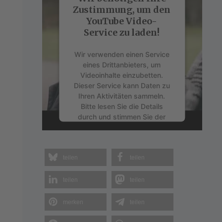
Zustimmung, um den
YouTube Video-
Service zu laden!
Wir verwenden einen Service
eines Drittanbieters, um
Videoinhalte einzubetten.
Dieser Service kann Daten zu
Ihren Aktivitäten sammeln.
Bitte lesen Sie die Details
durch und stimmen Sie der
Nutzung des Service zu, um
dieses Video anzusehen.
teilen
teilen
Mehr Informationen
teilen
teilen
Akzeptieren
merken
teilen
powered by
Usercentrics
Consent Management Platform