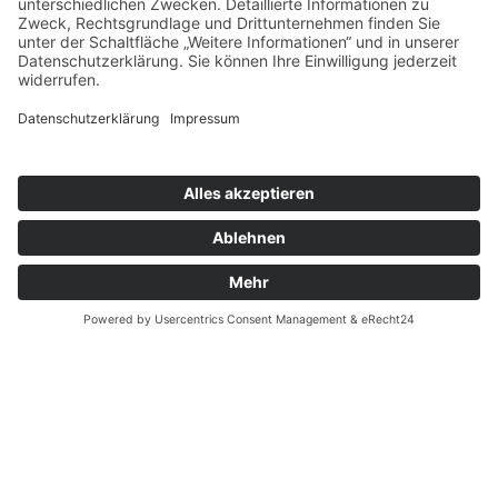
Überweisungsträgers bei der Steuererklärung
reicht aus, um die Spende steuermindernd geltend
zu machen.
Herzwerk · Kölner Landstraße 169 · 40591
Düsseldorf · 0211 2299-1106 ·
herzwerk@DRK-
duesseldorf.de
Impressum
·
Datenschutz