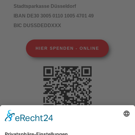
Stadtsparkasse Düsseldorf
IBAN DE30 3005 0110 1005 4701 49
BIC DUSSDEDDXXX
HIER SPENDEN - ONLINE