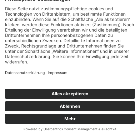
Selbstverständlich können Sie Ihre Spende
steuerlich geltend machen. Für Beträge bis 200
Euro benötigen Sie keine gesonderte
Bescheinigung. Die Vorlage des
Überweisungsträgers bei der Steuererklärung
reicht aus, um die Spende steuermindernd geltend
zu machen.
Herzwerk · Kölner Landstraße 169 · 40591
Düsseldorf · 0211 2299-1106 ·
herzwerk@DRK-
duesseldorf.de
Impressum
·
Datenschutz