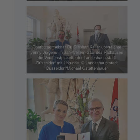
Oberbürgermeister Dr. Stephan Keller überreichte
Jenny Jürgens im Jan-Wellem-Saal des Rathauses
die Verdienstplakette der Landeshauptstadt
Düsseldorf mit Urkunde. © Landeshauptstadt
Düsseldorf/Michael Gstettenbauer