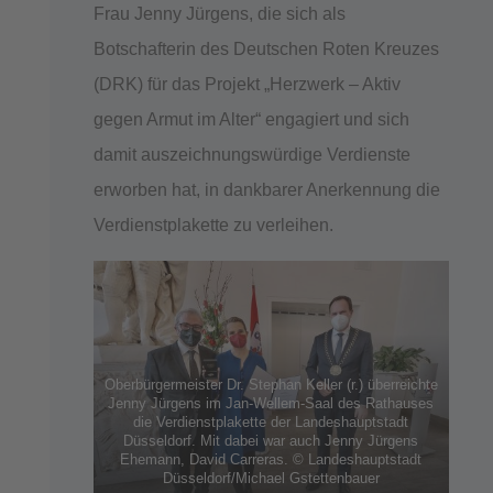
Frau Jenny Jürgens, die sich als
Botschafterin des Deutschen Roten Kreuzes
(DRK) für das Projekt „Herzwerk – Aktiv
gegen Armut im Alter“ engagiert und sich
damit auszeichnungswürdige Verdienste
erworben hat, in dankbarer Anerkennung die
Verdienstplakette zu verleihen.
Oberbürgermeister Dr. Stephan Keller (r.) überreichte
Jenny Jürgens im Jan-Wellem-Saal des Rathauses
die Verdienstplakette der Landeshauptstadt
Düsseldorf. Mit dabei war auch Jenny Jürgens
Ehemann, David Carreras. © Landeshauptstadt
Düsseldorf/Michael Gstettenbauer